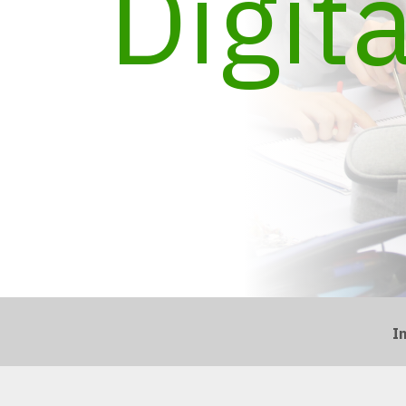
Digita
I