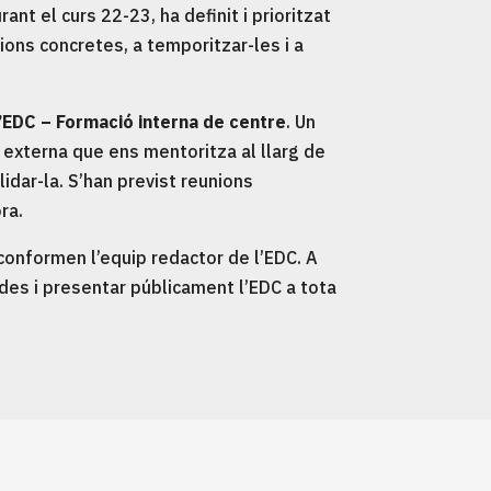
ant el curs 22-23, ha definit i prioritzat
cions concretes, a temporitzar-les i a
l’EDC – Formació interna de centre
. Un
externa que ens mentoritza al llarg de
lidar-la. S’han previst reunions
ra.
 conformen l’equip redactor de l’EDC. A
inides i presentar públicament l’EDC a tota