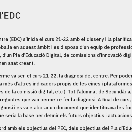
 l’EDC
tre (EDC) s’inicia el curs 21-22 amb el disseny i la planifica
treballa en aquest àmbit i es disposa d’un equip de profess
AC, d’un Pla d’Educació Digital, de comissions d’innovació dig
han anat creant.
rme va ser, el curs 21-22, la diagnosi del centre. Per pode
ie a més d’altres indicadors propis de les eines i plataformes
es de la comissió digital, etc.). Tot l’alumnat de Secundària
eguntes que van permetre fer la diagnosi. A final de curs, e
gnosi i es va elaborar un document que identificava les fort
 seria la base per definir els futurs objectius i actuacions
acord amb els objectius del PEC, dels objectius del Pla d’Educ