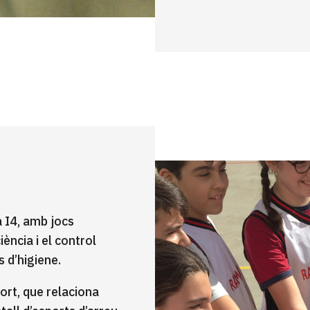
a I4, amb jocs
ència i el control
s d’higiene.
ort, que relaciona