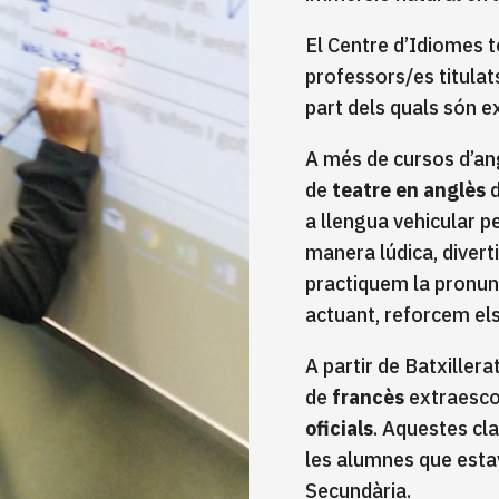
El Centre d’Idiomes 
professors/es titulat
part dels quals són 
A més de cursos d’angl
de
teatre en anglès
d
a llengua vehicular p
manera lúdica, divert
practiquem la pronun
actuant, reforcem el
A partir de Batxillera
de
francès
extraescol
oficials
. Aquestes cl
les alumnes que esta
Secundària.