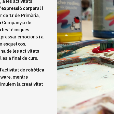
a, a les activitats
’
expressió corporal i
tir de 1r de Primària,
a Companyia de
m les tècniques
expressar emocions i a
em esquetxos,
a de les activitats
ies a final de curs.
l’activitat de
robòtica
tware, mentre
mulem la creativitat