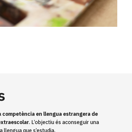
s
a
competència en llengua estrangera de
extraescolar
. L’objectiu és aconseguir una
a llengua que s’estudia.