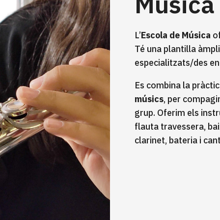
Música
L’
Escola de Música
of
Té una plantilla àmpli
especialitzats/des en
Es combina la pràctica
músics
, per compagin
grup. Oferim els instr
flauta travessera, bai
clarinet, bateria i ca