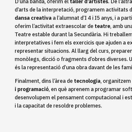
D’una banda, oferim el
taller d’artistes
. De l’altr
d’arts de la interpretació, programem activitats d
dansa creativa
a l’alumnat d’I 4 i I5 anys, i a par
oferim l’activitat extraescolar de
teatre
, amb un
Teatre estable durant la Secundària. Hi treballe
interpretatives i fem els exercicis que ajuden a 
representar situacions. Al llarg del curs, prepar
monòlegs, dicció o fragments d’obres diverses. Un
és la representació d’una obra davant de les famíl
Finalment, dins l’àrea de
tecnologia
, organitzem 
i programació
, en què aprenem a programar sof
desenvolupem el pensament computacional i esti
i la capacitat de resoldre problemes.