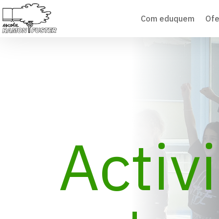
Com eduquem
Ofe
Activ