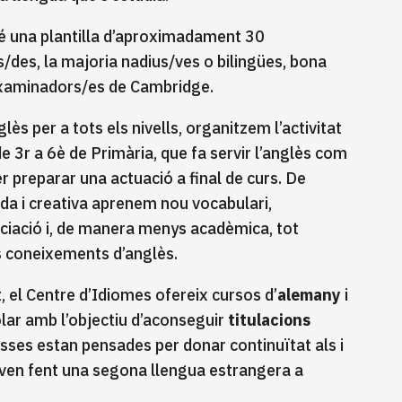
té una plantilla d’aproximadament 30
s/des, la majoria nadius/ves o bilingües, bona
examinadors/es de Cambridge.
ès per a tots els nivells, organitzem l’activitat
e 3r a 6è de Primària, que fa servir l’anglès com
er preparar una actuació a final de curs. De
ida i creativa aprenem nou vocabulari,
ciació i, de manera menys acadèmica, tot
s coneixements d’anglès.
t, el Centre d’Idiomes ofereix cursos d’
alemany
i
ar amb l’objectiu d’aconseguir
titulacions
asses estan pensades per donar continuïtat als i
ven fent una segona llengua estrangera a