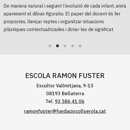
De manera natural i seguint l’evolució de cada infant, anirà
apareixent el dibuix figuratiu. El paper del docent és fer
propostes, llençar reptes i organitzar situacions
plàstiques contextualitzades i dotar-les de significat.
També són fonamentals les visites a museus i galeries
d’art i el contacte amb diferents artistes.
ESCOLA RAMON FUSTER
Escultor Vallmitjana, 9-15
08193 Bellaterra
Tel.
93 586 41 06
ramonfuster@fundaciocollserola.cat