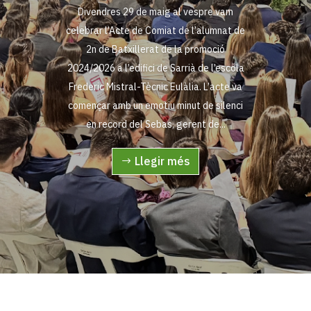
Divendres 29 de maig al vespre vam
celebrar l’Acte de Comiat de l’alumnat de
2n de Batxillerat de la promoció
2024/2026 a l’edifici de Sarrià de l’escola
Frederic Mistral-Tècnic Eulàlia. L’acte va
començar amb un emotiu minut de silenci
en record del Sebas, gerent de...
Llegir més