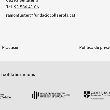
08193 Bellaterra
Tel.
93 586 41 06
ramonfuster@fundaciocollserola.cat
Pràcticum
Política de priva
i col·laboracions