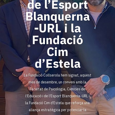
de l’Esport
Blanquerna
-URL i la
Fundació
Cim
d’Estela
La Fundació Collserola hem signat, aquest
mes de desembre, un conveni amb la
Facultat de Psicologia, Ciències de
l’Educació i de l’Esport Blanquerna-URL i
la Fundació Cim d’Estela que reforça una
aliança estratègica per potenciar la